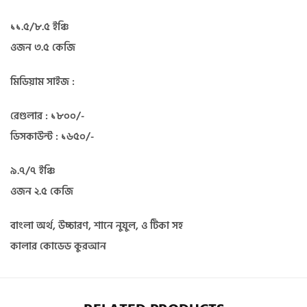
১১.৫/৮.৫ ইঞ্চি
ওজন ৩.৫ কেজি
মিডিয়াম সাইজ :
রেগুলার : ১৮০০/-
ডিসকাউন্ট : ১৬৫০/-
৯.৭/৭ ইঞ্চি
ওজন ২.৫ কেজি
বাংলা অর্থ, উচ্চারণ, শানে নুযুল, ও টিকা সহ
কালার কোডেড কুরআন