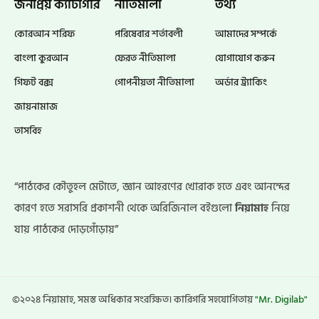
জনপ্রিয় ক্যাটাগরি
নীতিমালা
তথ্য
কোরআন শরিফ
পরিষেবার শর্তাবলী
আমাদের সম্পর্কে
বাংলা কুরআন
ফেরত নীতিমালা
যোগাযোগ করুন
গিফট বক্স
গোপনীয়তা নীতিমালা
অর্ডার ট্র্যাকিং
জায়নামাজ
তাসবিহ
“পাঠকের কৌতুহল মেটাতে, জ্ঞান আহরণের খোরাক হতে এবং আনন্দের
কারণ হতে সরাসরি প্রকাশনী থেকে অরিজিনাল বইগুলো
নিয়ামাহ
নিয়ে
যায় পাঠকের দোড়গোঁড়ায়”
©২০২৪ নিয়ামাহ, সমস্ত অধিকার সংরক্ষিত। কারিগরি সহযোগিতায়
"Mr. Digilab"