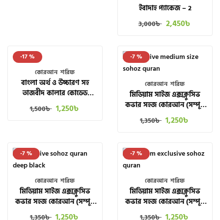
ইবাদাহ প্যাকেজ – 2
2,450
৳
3,000
৳
-17 %
-7 %
কোরআন শরিফ
বাংলা অর্থ ও উচ্চারণ সহ
কোরআন শরিফ
তাজবীদ কালার কোডেড
মিডিয়াম সাইজ এক্সক্লুসিভ
RAINBOW কুরআন প্রিমিয়াম
কভার সহজ কোরআন (সম্পূর্ণ
1,250
৳
1,500
৳
স্ট্যান্ড সহ
৩০ পারা)
1,250
৳
1,350
৳
-7 %
-7 %
কোরআন শরিফ
কোরআন শরিফ
মিডিয়াম সাইজ এক্সক্লুসিভ
মিডিয়াম সাইজ এক্সক্লুসিভ
কভার সহজ কোরআন (সম্পূর্ণ
কভার সহজ কোরআন (সম্পূর্ণ
৩০ পারা) DEEP BLACK
৩০ পারা) LIGHT BLACK
1,250
৳
1,250
৳
1,350
৳
1,350
৳