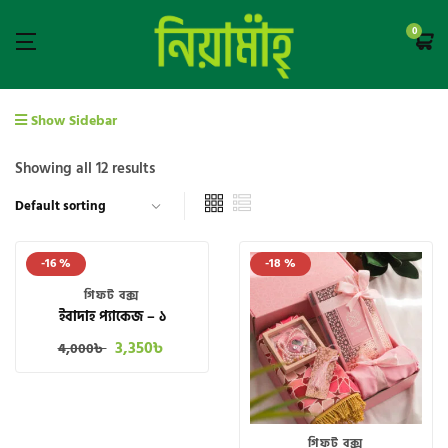
0
Show Sidebar
Showing all 12 results
-16 %
-18 %
গিফট বক্স
ইবাদাহ প্যাকেজ – ১
3,350
৳
4,000
৳
গিফট বক্স