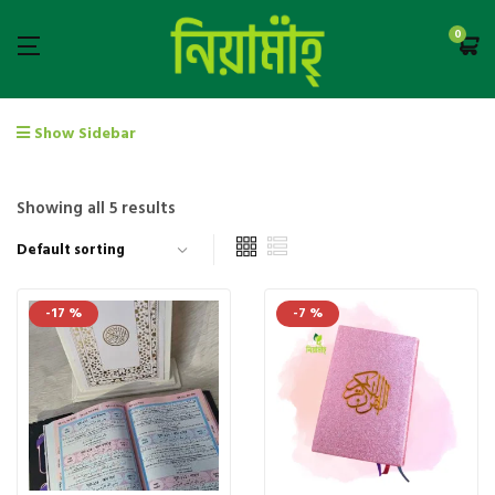
0
Show Sidebar
Showing all 5 results
-17 %
-7 %